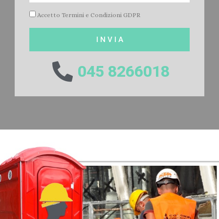
Accetto Termini e Condizioni GDPR
I N V I A
045 8266018