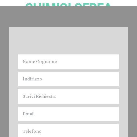
CHIMICI CEREA
Noleggio bagni Chimici Cerea:
Devi Noleggiare il Bagno Chimico nella provincia di Verona? Cacciatori
Spurghi, offre il servizio di Affitto Toilet mobile, per fiere, feste, Eventi vari
e Cantieri Edili, nel Veronese. Contratti e servizi Giornalieri. Mensili, Annuali,
quindi Noleggio a Breve, Medio e Lungo Termine. I Bagni Mobili di
Cacciatori Spurghi, sono conformi alle Normative legislative, e cioè:
Norma Europea EN 16194, In Italia in vigora dal 12 aprile 2012 " UNI EN
16194".
Prezzi: Noleggio Bagni Chimici Cerea.
Leggi di più