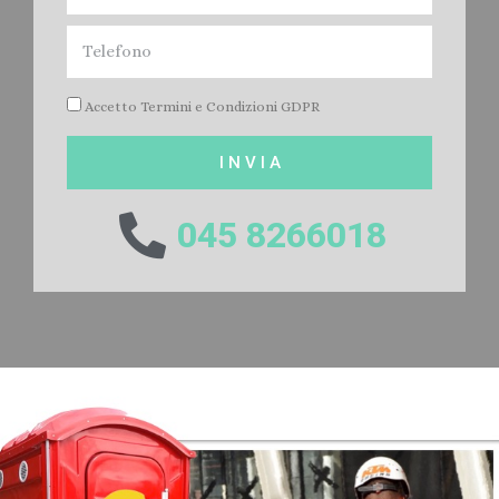
Accetto Termini e Condizioni GDPR
I N V I A
045 8266018