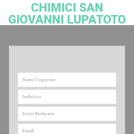
CHIMICI SAN
GIOVANNI LUPATOTO
Noleggio bagni Chimici San Giovanni Lupatoto:
Devi Noleggiare il Bagno Chimico nella provincia di Verona? Cacciatori
Spurghi, offre il servizio di Affitto Toilet mobile, per fiere, feste, Eventi vari
e Cantieri Edili, nel Veronese. Contratti e servizi Giornalieri. Mensili, Annuali,
quindi Noleggio a Breve, Medio e Lungo Termine. I Bagni Mobili di
Cacciatori Spurghi, sono conformi alle Normative legislative, e cioè:
Norma Europea EN 16194, In Italia in vigora dal 12 aprile 2012 " UNI EN
16194".
Prezzi: Noleggio Bagni Chimici San
Giovanni Lupatoto..
Leggi di più