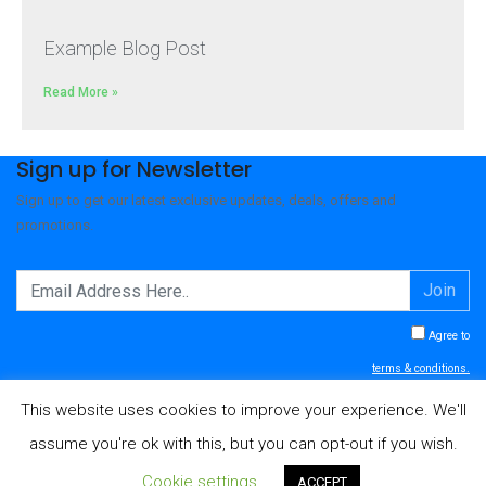
Example Blog Post
Read More »
Sign up for Newsletter
Sign up to get our latest exclusive updates, deals, offers and
promotions.
Join
Agree to
terms & conditions.
This website uses cookies to improve your experience. We'll
assume you're ok with this, but you can opt-out if you wish.
© 2026 - NOLEGGIO BAGNI VERONA
Cookie settings
ACCEPT