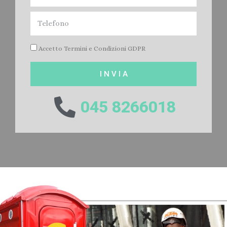
Accetto Termini e Condizioni GDPR
I N V I A
045 8266018