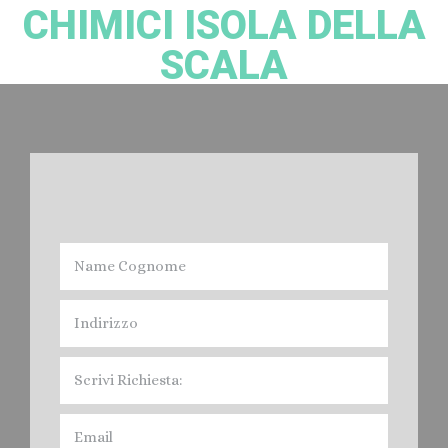
CHIMICI ISOLA DELLA
SCALA
Noleggio bagni Chimici Isola della Scala:
Devi Noleggiare il Bagno Chimico nella provincia di Verona? Cacciatori
Spurghi, offre il servizio di Affitto Toilet mobile, per fiere, feste, Eventi vari
e Cantieri Edili, nel Veronese. Contratti e servizi Giornalieri. Mensili, Annuali,
quindi Noleggio a Breve, Medio e Lungo Termine. I Bagni Mobili di
Cacciatori Spurghi, sono conformi alle Normative legislative, e cioè:
Norma Europea EN 16194, In Italia in vigora dal 12 aprile 2012 " UNI EN
16194".
Prezzi: Noleggio Bagni Chimici
Isola
della Scala
.
Leggi di più