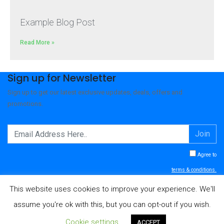
Example Blog Post
Read More »
Sign up for Newsletter
Sign up to get our latest exclusive updates, deals, offers and
promotions.
Join
Agree to
terms & conditions.
This website uses cookies to improve your experience. We'll
assume you're ok with this, but you can opt-out if you wish.
© 2026 - NOLEGGIO BAGNI VERONA
Cookie settings
ACCEPT