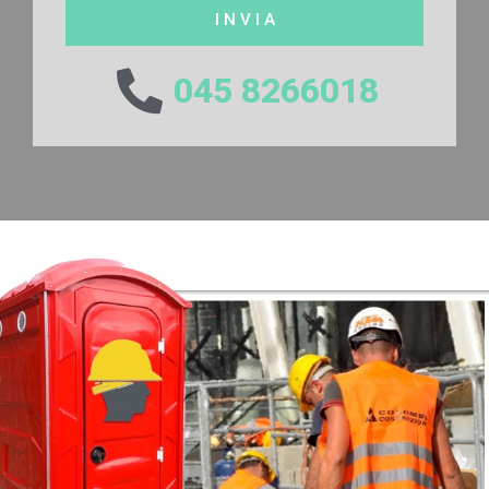
I N V I A
045 8266018