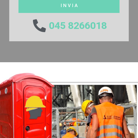
I N V I A
045 8266018