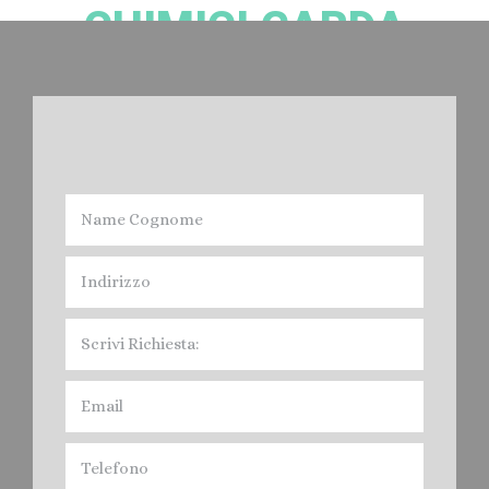
CHIMICI GARDA
Noleggio bagni Chimici Garda:
Devi Noleggiare il Bagno Chimico nella provincia di Verona? Cacciatori
Spurghi, offre il servizio di Affitto Toilet mobile, per fiere, feste, Eventi vari
e Cantieri Edili, nel Veronese. Contratti e servizi Giornalieri. Mensili, Annuali,
quindi Noleggio a Breve, Medio e Lungo Termine. I Bagni Mobili di
Cacciatori Spurghi, sono conformi alle Normative legislative, e cioè:
Norma Europea EN 16194, In Italia in vigora dal 12 aprile 2012 " UNI EN
16194".
Prezzi:
Noleggio Bagni Chimici
Garda
.
Leggi di più