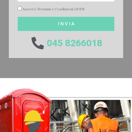
Accetto Termini e Condizioni GDPR
I N V I A
045 8266018