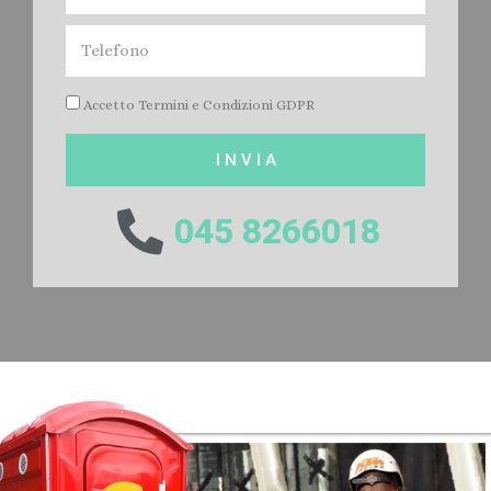
Accetto Termini e Condizioni GDPR
I N V I A
045 8266018