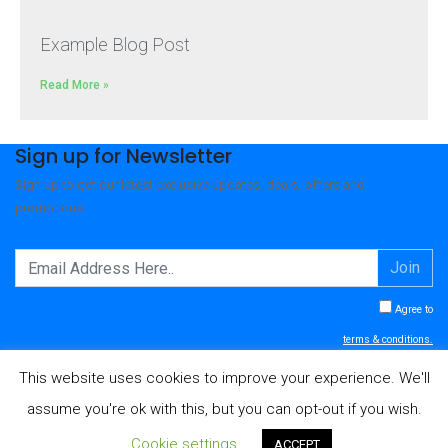
Example Blog Post
Read More »
Sign up for Newsletter
Sign up to get our latest exclusive updates, deals, offers and
promotions.
Join
Agree to
terms & conditions.
This website uses cookies to improve your experience. We'll
assume you're ok with this, but you can opt-out if you wish.
© 2026 - NOLEGGIO BAGNI VERONA
Cookie settings
ACCEPT