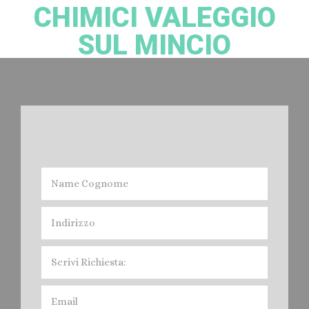
CHIMICI VALEGGIO
SUL MINCIO
Noleggio bagni Chimici Valeggio sul Mincio:
Devi Noleggiare il Bagno Chimico nella provincia di Verona? Cacciatori
Spurghi, offre il servizio di Affitto Toilet mobile, per fiere, feste, Eventi vari
e Cantieri Edili, nel Veronese. Contratti e servizi Giornalieri. Mensili, Annuali,
quindi Noleggio a Breve, Medio e Lungo Termine. I Bagni Mobili di
Cacciatori Spurghi, sono conformi alle Normative legislative, e cioè:
Norma Europea EN 16194, In Italia in vigora dal 12 aprile 2012 " UNI EN
16194".
Prezzi: Noleggio Bagni Chimici Valeggio
sul Mincio.
Leggi di più