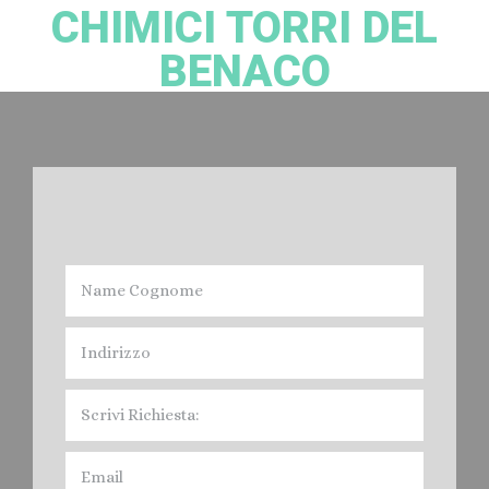
CHIMICI TORRI DEL
BENACO
Noleggio bagni Chimici Torri del Benaco:
Devi Noleggiare il Bagno Chimico nella provincia di Verona? Cacciatori
Spurghi, offre il servizio di Affitto Toilet mobile, per fiere, feste, Eventi vari
e Cantieri Edili, nel Veronese. Contratti e servizi Giornalieri. Mensili, Annuali,
quindi Noleggio a Breve, Medio e Lungo Termine. I Bagni Mobili di
Cacciatori Spurghi, sono conformi alle Normative legislative, e cioè:
Norma Europea EN 16194, In Italia in vigora dal 12 aprile 2012 " UNI EN
16194".
Prezzi:
Noleggio Bagni Chimici
Torri del
Benaco
.
Leggi di più