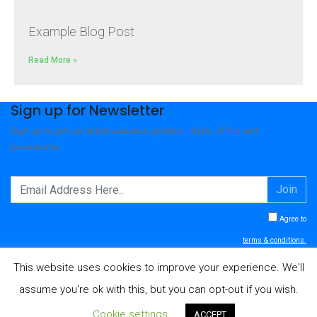
Example Blog Post
Read More »
Sign up for Newsletter
Sign up to get our latest exclusive updates, deals, offers and
promotions.
Join
Agree to
terms & conditions.
This website uses cookies to improve your experience. We'll
assume you're ok with this, but you can opt-out if you wish.
© 2026 - NOLEGGIO BAGNI VERONA
Cookie settings
ACCEPT