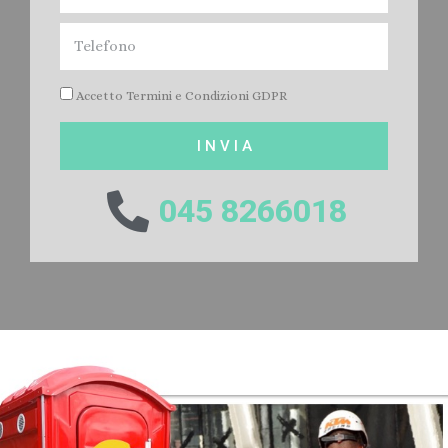
Accetto Termini e Condizioni GDPR
I N V I A
045 8266018