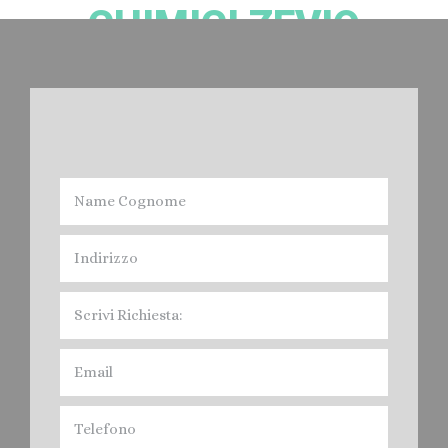
CHIMICI ZEVIO
Noleggio bagni Chimici Zevio:
Devi Noleggiare il Bagno Chimico nella provincia di Verona? Cacciatori
Spurghi, offre il servizio di Affitto Toilet mobile, per fiere, feste, Eventi vari
e Cantieri Edili, nel Veronese. Contratti e servizi Giornalieri. Mensili, Annuali,
quindi Noleggio a Breve, Medio e Lungo Termine. I Bagni Mobili di
Cacciatori Spurghi, sono conformi alle Normative legislative, e cioè:
Norma Europea EN 16194, In Italia in vigora dal 12 aprile 2012 " UNI EN
16194".
Prezzi: Noleggio Bagni Chimici Zevio.
Leggi di più