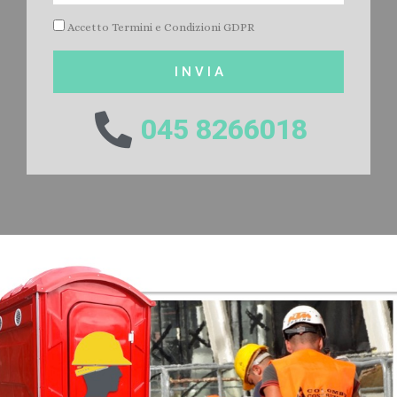
Accetto Termini e Condizioni GDPR
I N V I A
045 8266018