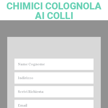
CHIMICI COLOGNOLA
AI COLLI
Noleggio bagni Chimici Colognola ai Colli:
Devi Noleggiare il Bagno Chimico nella provincia di Verona? Cacciatori
Spurghi, offre il servizio di Affitto Toilet mobile, per fiere, feste, Eventi vari
e Cantieri Edili, nel Veronese. Contratti e servizi Giornalieri. Mensili, Annuali,
quindi Noleggio a Breve, Medio e Lungo Termine. I Bagni Mobili di
Cacciatori Spurghi, sono conformi alle Normative legislative, e cioè:
Norma Europea EN 16194, In Italia in vigora dal 12 aprile 2012 " UNI EN
16194".
Prezzi: Noleggio Bagni Chimici
Colognola ai Colli
.
Leggi di più