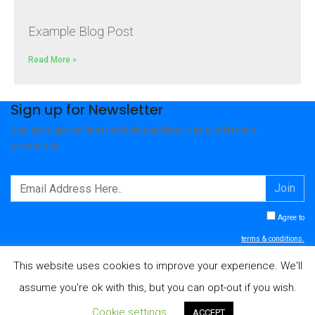
Example Blog Post
Read More »
Sign up for Newsletter
Sign up to get our latest exclusive updates, deals, offers and
promotions.
Join
Agree to
terms & conditions.
This website uses cookies to improve your experience. We'll
assume you're ok with this, but you can opt-out if you wish.
© 2026 - NOLEGGIO BAGNI VERONA
Cookie settings
ACCEPT