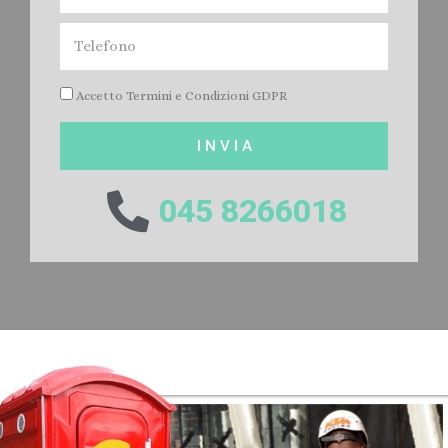
Accetto Termini e Condizioni GDPR
I N V I A
045 8266018